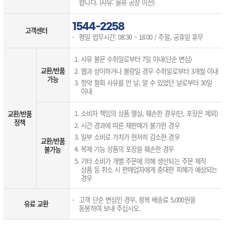
합니다. (사유: 물류 공장 이전)
1544-2258
고객센터
평일 업무시간: 08:30 ~ 18:00 / 주말, 공휴일 휴무
사유 불문 수취일로부터 7일 이내(단순 변심)
교환/반품
웹과 상이하거나 불량일 경우 수취일로부터 3개월 이내
가능
청약 철회 사유를 안 날, 알 수 있었던 날로부터 30일
이내
소비자 책임의 상품 멸실, 훼손한 경우(단, 포장은 제외)
교환/반품
정책
시간 경과에 따른 재판매가 불가한 경우
일부 소비로 가치가 현저히 감소한 경우
교환/반품
복제 기능 상품의 포장을 훼손한 경우
불가능
기타 소비가 개별 주문에 의해 생산되는 주문 제작
상품 등 취소 시 판매업자에게 중대한 피해가 예상되는
경우
고객 단순 변심인 경우, 왕복 배송료 5,000원을
유료 교환
동봉하여 보내 주십시오.