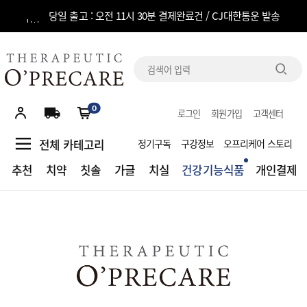
당일 출고 : 오전 11시 30분 결제완료건 / CJ대한통운 발송
전체
카테고리
0
로그인
회원가입
고객센터
추천
전체 카테고리
정기구독
구강정보
오프리케어 스토리
치약
추천
치약
칫솔
가글
치실
건강기능식품
개인결제
칫솔
가글
치실
건강기능식품