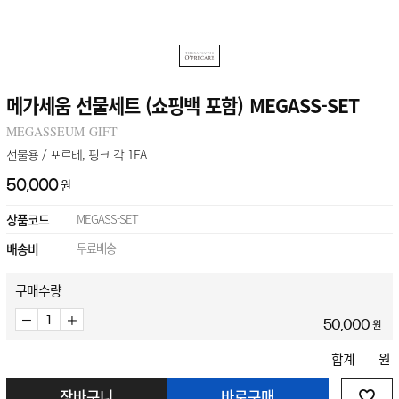
개인결제
메가세움 선물세트 (쇼핑백 포함) MEGASS-SET
MEGASSEUM GIFT
선물용 / 포르테, 핑크 각 1EA
원
50,000
정기구독
상품코드
MEGASS-SET
구강정보
배송비
무료배송
오프리케어
구매수량
스토리
원
50,000
합계
원
장바구니
바로구매