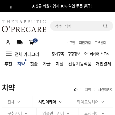
★신규 회원가입시 10% 할인 쿠폰 발급!
당일 출고 : 오전 11시 30분 결제완료건 / CJ대한통운 발송
전체
카테고리
0
로그인
회원가입
고객센터
추천
전체 카테고리
정기구독
구강정보
오프리케어 스토리
치약
추천
치약
칫솔
가글
치실
건강기능식품
개인결제
칫솔
가글
치약
치약
시린이케어
치실
전체
시린이케어
화이트닝케어
건강기능식품
구취케어
임플란트케어
교정케어