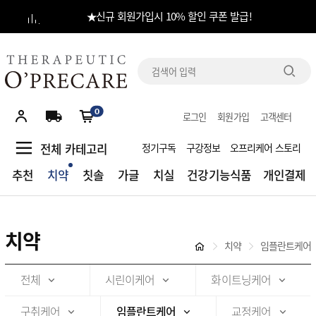
★신규 회원가입시 10% 할인 쿠폰 발급!
당일 출고 : 오전 11시 30분 결제완료건 / CJ대한통운 발송
전체
카테고리
0
로그인
회원가입
고객센터
추천
전체 카테고리
정기구독
구강정보
오프리케어 스토리
치약
추천
치약
칫솔
가글
치실
건강기능식품
개인결제
칫솔
가글
치약
치약
임플란트케어
치실
전체
시린이케어
화이트닝케어
건강기능식품
구취케어
임플란트케어
교정케어