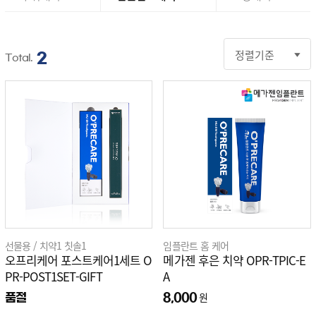
개인결제
2
Total.
정기구독
구강정보
오프리케어
스토리
선물용 / 치약1 칫솔1
임플란트 홈 케어
오프리케어 포스트케어1세트 O
메가젠 후은 치약 OPR-TPIC-E
PR-POST1SET-GIFT
A
원
품절
8,000