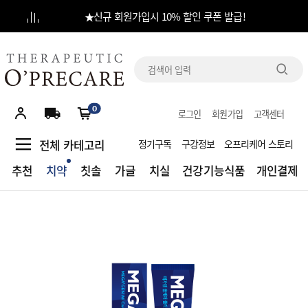
★신규 회원가입시 10% 할인 쿠폰 발급!
당일 출고 : 오전 11시 30분 결제완료건 / CJ대한통운 발송
전체
카테고리
0
로그인
회원가입
고객센터
추천
전체 카테고리
정기구독
구강정보
오프리케어 스토리
치약
추천
치약
칫솔
가글
치실
건강기능식품
개인결제
칫솔
가글
치실
건강기능식품