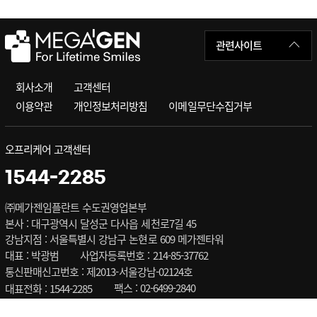
관련사이트
회사소개
고객센터
이용약관
개인정보처리방침
이메일무단수집거부
오프리케어 고객센터
1544-2285
㈜메가젠임플란트 수도권영업본부
본사 : 대구광역시 달성군 다사읍 세천로7길 45
강남지점 : 서울특별시 강남구 논현로 609 메가젠타워
대표 : 박광범
사업자등록번호 : 214-85-37762
통신판매신고번호 : 제2013-서울강남-02124호
팩스 : 02-6499-2840
대표전화 : 1544-2285
E-mail : marketing.p11@imegagen.com