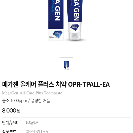
개인결제
정기구독
구강정보
메가젠 올케어 플러스 치약 OPR-TPALL-EA
MegaGen All Care Plus Toothpaste
오프리케어
스토리
불소 1000ppm / 풍성한 거품
원
8,000
단위/규격
100g/EA
상품코드
OPR-TPALL-EA